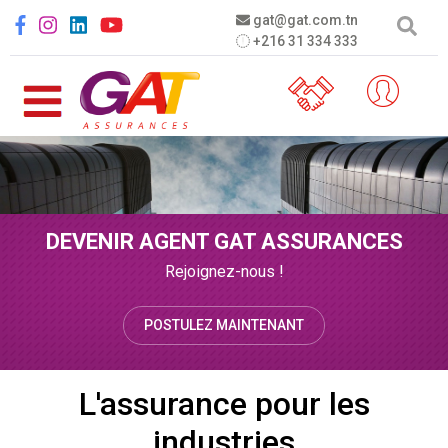
Aller au contenu principal
Social menu
gat@gat.com.tn
+216 31 334 333
DEVENIR AGENT GAT ASSURANCES
Rejoignez-nous !
POSTULEZ MAINTENANT
L'assurance pour les
industries