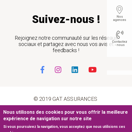
Suivez-nous !
Nos
agences
Rejoignez notre communauté sur les réseaux
Contactez
sociaux et partagez avec nous vos avis et
- nous
feedbacks !
Float
© 2019 GAT ASSURANCES
Pied de page
Nous utilisons des cookies pour vous offrir la meilleure
Conditions générales d’utilisation
Cookies
expérience de navigation sur notre site
Si vous poursuivez la navigation, vous acceptez que nous utilisions ces
Mentions légales
Plan du site