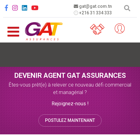
Aller au contenu principal
Social menu
gat@gat.com.tn
+216 31 334 333
DEVENIR AGENT GAT ASSURANCES
Êtes-vous prêt(e) à relever ce nouveau défi commercial
et managérial ?
Rejoignez-nous !
POSTULEZ MAINTENANT