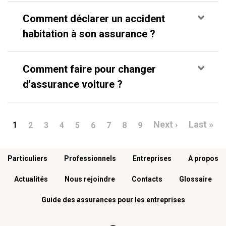
Comment déclarer un accident
habitation à son assurance ?
Comment faire pour changer
d'assurance voiture ?
Pagination
Page suiva
De
Next ›
Last »
1
2
3
4
5
6
7
8
9
Menu footer
Particuliers
Professionnels
Entreprises
A propos
Actualités
Nous rejoindre
Contacts
Glossaire
Guide des assurances pour les entreprises