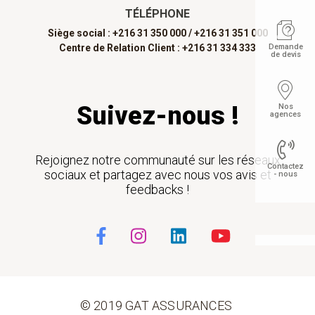
TÉLÉPHONE
Siège social : +216 31 350 000 /
+216 31 351 000
Centre de Relation Client : +216 31 334 333
Demande
de devis
Suivez-nous !
Nos
agences
Rejoignez notre communauté sur les réseaux
Contactez
sociaux et partagez avec nous vos avis et
- nous
feedbacks !
Float
© 2019 GAT ASSURANCES