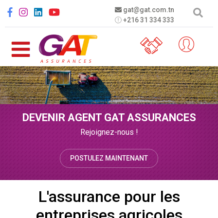
Aller au contenu principal
Social menu
gat@gat.com.tn
+216 31 334 333
DEVENIR AGENT GAT ASSURANCES
Rejoignez-nous !
POSTULEZ MAINTENANT
L'assurance pour les
entreprises agricoles