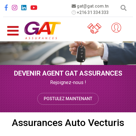
Aller au contenu principal
Social menu
gat@gat.com.tn
+216 31 334 333
DEVENIR AGENT GAT ASSURANCES
Rejoignez-nous !
POSTULEZ MAINTENANT
Assurances Auto Vecturis