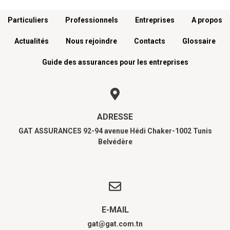
Menu footer
Particuliers
Professionnels
Entreprises
A propos
Actualités
Nous rejoindre
Contacts
Glossaire
Guide des assurances pour les entreprises
ADRESSE
GAT ASSURANCES 92-94 avenue Hédi Chaker-1002 Tunis
Belvédère
E-MAIL
gat@gat.com.tn