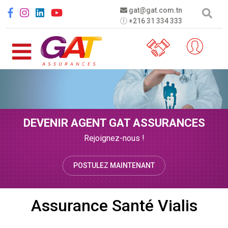
Aller au contenu principal
Social menu
gat@gat.com.tn
+216 31 334 333
DEVENIR AGENT GAT ASSURANCES
Rejoignez-nous !
POSTULEZ MAINTENANT
Assurance Santé Vialis