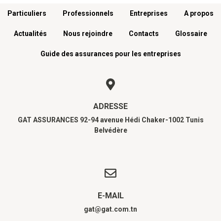
Menu footer
Particuliers
Professionnels
Entreprises
A propos
Actualités
Nous rejoindre
Contacts
Glossaire
Guide des assurances pour les entreprises
ADRESSE
GAT ASSURANCES 92-94 avenue Hédi Chaker-1002 Tunis
Belvédère
E-MAIL
gat@gat.com.tn