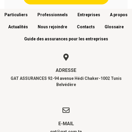
Menu footer
Particuliers
Professionnels
Entreprises
A propos
Actualités
Nous rejoindre
Contacts
Glossaire
Guide des assurances pour les entreprises
ADRESSE
GAT ASSURANCES 92-94 avenue Hédi Chaker-1002 Tunis
Belvédère
E-MAIL
gat@gat.com.tn