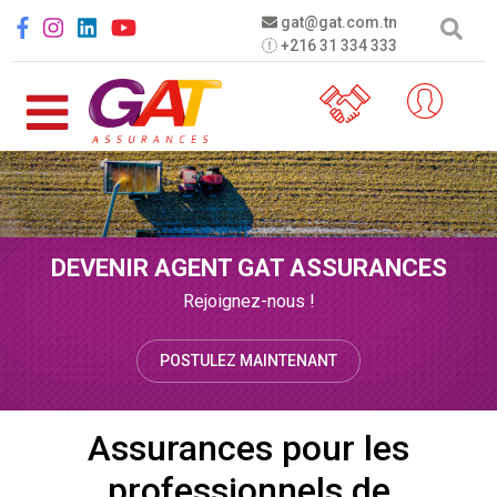
Aller au contenu principal
Social menu
gat@gat.com.tn
+216 31 334 333
DEVENIR AGENT GAT ASSURANCES
Rejoignez-nous !
POSTULEZ MAINTENANT
Assurances pour les
professionnels de