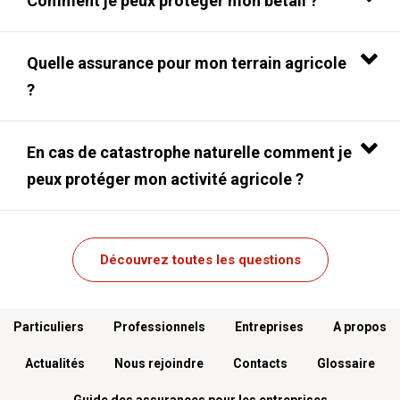
Comment je peux protéger mon bétail ?
Quelle assurance pour mon terrain agricole
?
En cas de catastrophe naturelle comment je
peux protéger mon activité agricole ?
Découvrez toutes les questions
Menu footer
Particuliers
Professionnels
Entreprises
A propos
Actualités
Nous rejoindre
Contacts
Glossaire