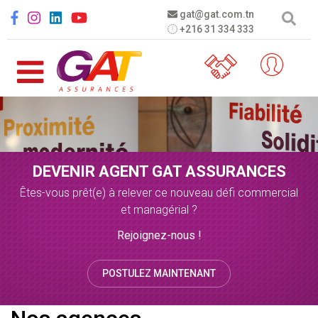
Aller au contenu principal
Social menu
gat@gat.com.tn
+216 31 334 333
DEVENIR AGENT GAT ASSURANCES
Êtes-vous prêt(e) à relever ce nouveau défi commercial
et managérial ?
Rejoignez-nous !
POSTULEZ MAINTENANT