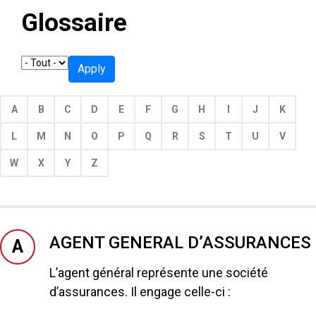
Glossaire
Apply
A
B
C
D
E
F
G
H
I
J
K
L
M
N
O
P
Q
R
S
T
U
V
W
X
Y
Z
AGENT GENERAL D’ASSURANCES
A
L’agent général représente une société
d’assurances. Il engage celle-ci :