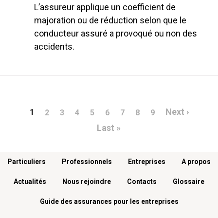
L’assureur applique un coefficient de
majoration ou de réduction selon que le
conducteur assuré a provoqué ou non des
accidents.
Pagination
Page s
Next ›
1
2
3
4
5
6
7
8
9
Dernière page
Last »
Menu footer
Particuliers
Professionnels
Entreprises
A propos
Actualités
Nous rejoindre
Contacts
Glossaire
Guide des assurances pour les entreprises