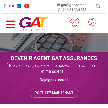
Aller au contenu principal
Social menu
gat@gat.com.tn
+216 31 334 333
DEVENIR AGENT GAT ASSURANCES
Êtes-vous prêt(e) à relever ce nouveau défi commercial
et managérial ?
Rejoignez-nous !
POSTULEZ MAINTENANT