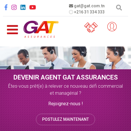
Aller au contenu principal
Social menu
gat@gat.com.tn
+216 31 334 333
DEVENIR AGENT GAT ASSURANCES
Êtes-vous prêt(e) à relever ce nouveau défi commercial
et managérial ?
Rejoignez-nous !
POSTULEZ MAINTENANT