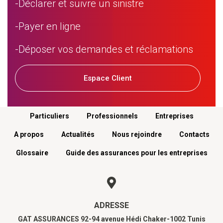
-Déclarer et suivre un sinistre
-Payer en ligne
-Déposer vos demandes et réclamations
Espace Client
Menu footer
Particuliers
Professionnels
Entreprises
A propos
Actualités
Nous rejoindre
Contacts
Glossaire
Guide des assurances pour les entreprises
ADRESSE
GAT ASSURANCES 92-94 avenue Hédi Chaker-1002 Tunis