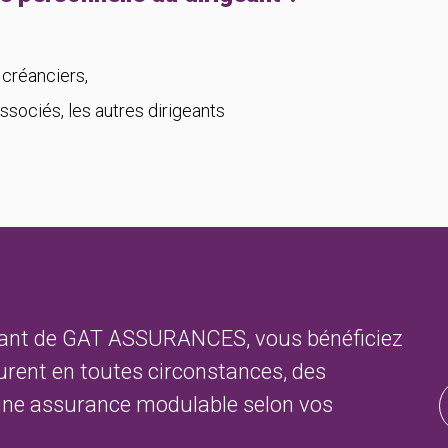
 créanciers,
ssociés, les autres dirigeants
igeant de GAT ASSURANCES, vous bénéficiez
urent en toutes circonstances, des
'une assurance modulable selon vos