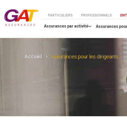
Aller au contenu principal
Menu espaces
PARTICULIERS
PROFESSIONNELS
ENT
Assurances par activité
Assurances pour
Accueil
Assurances pour les dirigeants