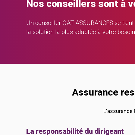
Nos conseillers sont à v
Un conseiller GAT ASSURANCES se tient 
la solution la plus adaptée à votre besoin
Assurance resp
L'assurance R
La responsabilité du dirigeant