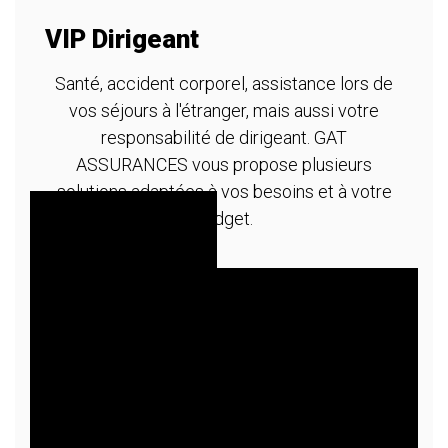
VIP Dirigeant
A
m
Santé, accident corporel, assistance lors de
vos séjours à l'étranger, mais aussi votre
re
T
responsabilité de dirigeant. GAT
ASSURANCES vous propose plusieurs
solutions adaptées à vos besoins et à votre
budget.