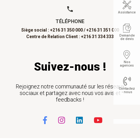
Assistance
TÉLÉPHONE
Siège social : +216 31 350 000 /
+216 31 351 000
Demande
Centre de Relation Client : +216 31 334 333
de devis
Nos
Suivez-nous !
agences
Rejoignez notre communauté sur les réseaux
Contactez
sociaux et partagez avec nous vos avis et
- nous
feedbacks !
Float