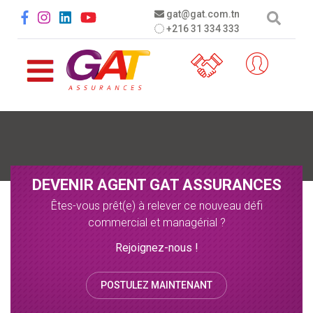
Aller au contenu principal
Social menu
gat@gat.com.tn
+216 31 334 333
DEVENIR AGENT GAT ASSURANCES
Êtes-vous prêt(e) à relever ce nouveau défi
commercial et managérial ?
Rejoignez-nous !
POSTULEZ MAINTENANT