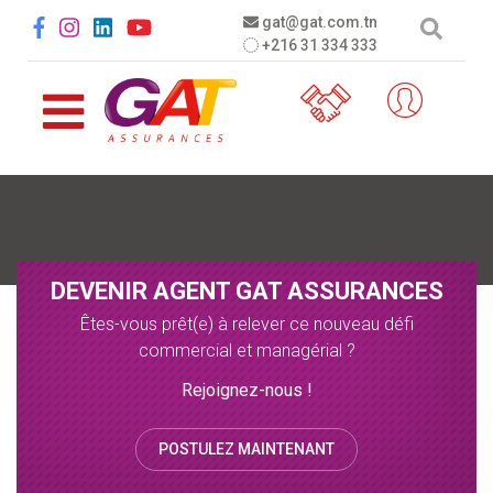
Aller au contenu principal
Social menu
gat@gat.com.tn
+216 31 334 333
DEVENIR AGENT GAT ASSURANCES
Êtes-vous prêt(e) à relever ce nouveau défi
commercial et managérial ?
Rejoignez-nous !
POSTULEZ MAINTENANT