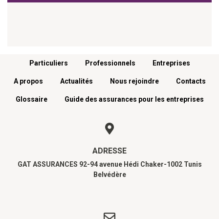
Menu footer
Particuliers
Professionnels
Entreprises
A propos
Actualités
Nous rejoindre
Contacts
Glossaire
Guide des assurances pour les entreprises
ADRESSE
GAT ASSURANCES 92-94 avenue Hédi Chaker-1002 Tunis
Belvédère