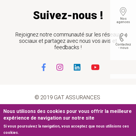
Suivez-nous !
Nos
agences
Rejoignez notre communauté sur les réseaux
sociaux et partagez avec nous vos avis et
Contactez
feedbacks !
- nous
Float
© 2019 GAT ASSURANCES
Pied de page
Nous utilisons des cookies pour vous offrir la meilleure
Conditions générales d’utilisation
Cookies
expérience de navigation sur notre site
Si vous poursuivez la navigation, vous acceptez que nous utilisions ces
Mentions légales
Plan du site
cookies.