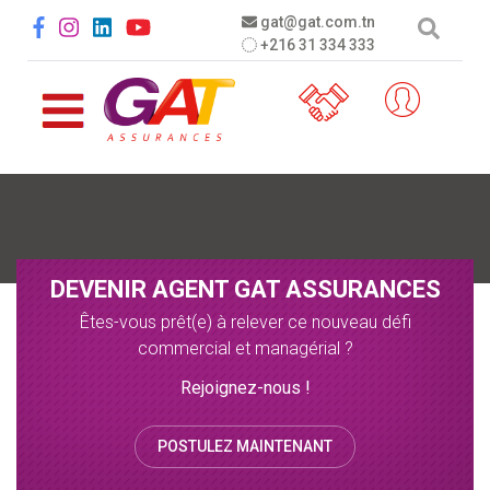
Aller au contenu principal
Social menu
gat@gat.com.tn
+216 31 334 333
DEVENIR AGENT GAT ASSURANCES
Êtes-vous prêt(e) à relever ce nouveau défi
commercial et managérial ?
Rejoignez-nous !
POSTULEZ MAINTENANT