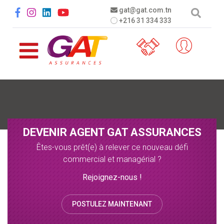
Aller au contenu principal
Social menu
gat@gat.com.tn
+216 31 334 333
DEVENIR AGENT GAT ASSURANCES
Êtes-vous prêt(e) à relever ce nouveau défi
commercial et managérial ?
Rejoignez-nous !
POSTULEZ MAINTENANT