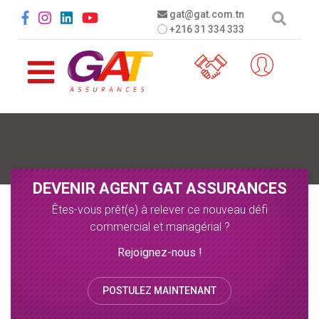
Aller au contenu principal
Social menu
gat@gat.com.tn
+216 31 334 333
DEVENIR AGENT GAT ASSURANCES
Êtes-vous prêt(e) à relever ce nouveau défi
commercial et managérial ?
Rejoignez-nous !
POSTULEZ MAINTENANT