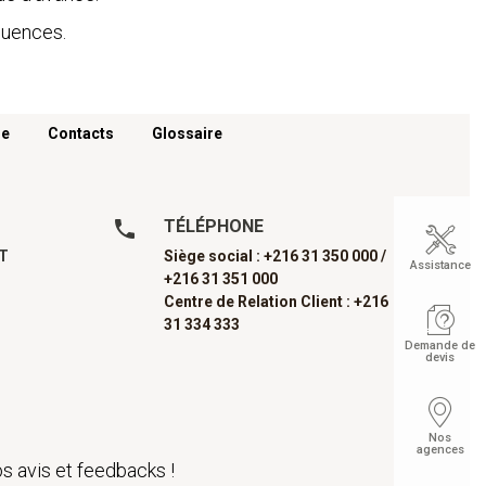
équences.
re
Contacts
Glossaire
TÉLÉPHONE
AT
Siège social : +216 31 350 000 /
Assistance
+216 31 351 000
Centre de Relation Client : +216
31 334 333
Demande de
devis
Nos
agences
s avis et feedbacks !