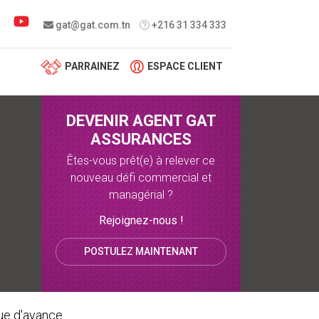
 menu
gat@gat.com.tn
+216 31 334 333
PARRAINEZ
ESPACE CLIENT
DEVENIR AGENT GAT
ASSURANCES
Êtes-vous prêt(e) à relever ce
nouveau défi commercial et
managérial ?
Rejoignez-nous !
POSTULEZ MAINTENANT
ue d'avance.