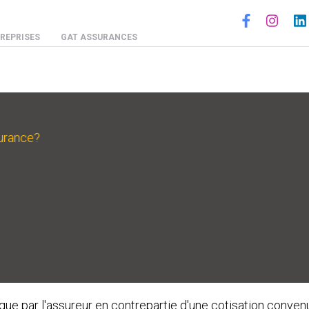
Social
REPRISES
GAT ASSURANCES
surance?
sque par l'assureur en contrepartie d'une cotisation conven