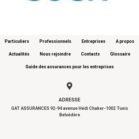
Menu footer
Particuliers
Professionnels
Entreprises
A propos
Actualités
Nous rejoindre
Contacts
Glossaire
Guide des assurances pour les entreprises
ADRESSE
GAT ASSURANCES 92-94 avenue Hédi Chaker-1002 Tunis
Belvédère