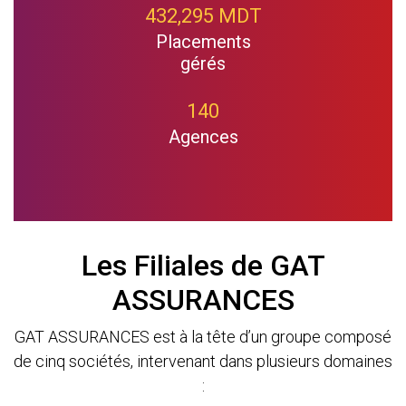
432,295 MDT
Placements
gérés
140
Agences
Les Filiales de GAT
ASSURANCES
GAT ASSURANCES est à la tête d’un groupe composé
de cinq sociétés, intervenant dans plusieurs domaines
: