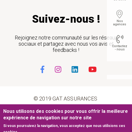
Suivez-nous !
Nos
agences
Rejoignez notre communauté sur les réseaux
sociaux et partagez avec nous vos avis et
Contactez
feedbacks !
- nous
Float
© 2019 GAT ASSURANCES
Nous utilisons des cookies pour vous offrir la meilleure
Pied de page
Conditions générales d’utilisation
Cookies
expérience de navigation sur notre site
Si vous poursuivez la navigation, vous acceptez que nous utilisions ces
Mentions légales
Plan du site