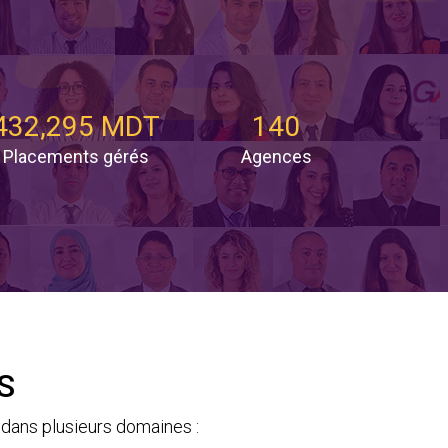
432,295 MDT
140
Placements gérés
Agences
S
dans plusieurs domaines :