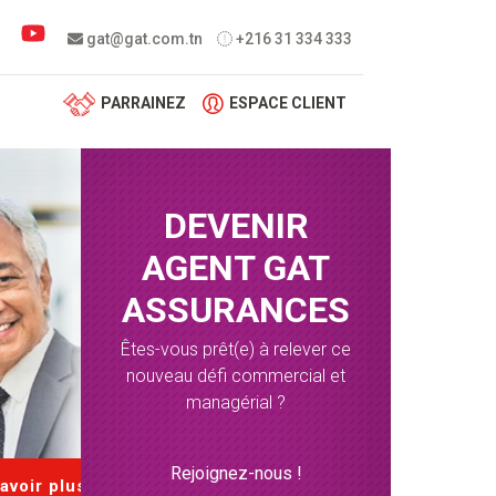
 menu
gat@gat.com.tn
+216 31 334 333
PARRAINEZ
ESPACE CLIENT
DEVENIR
AGENT GAT
ASSURANCES
Êtes-vous prêt(e) à relever ce
nouveau défi commercial et
managérial ?
Rejoignez-nous !
avoir plus