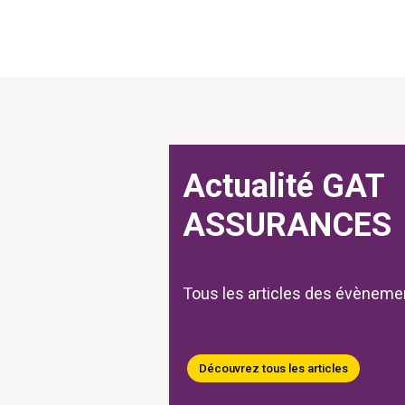
Pagination
Actualité GAT
ASSURANCES
Tous les articles des évène
Découvrez tous les articles