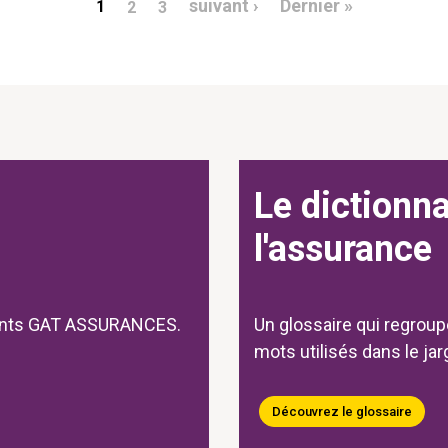
Page suivante
Dernière p
suivant ›
Dernier »
1
2
3
Le dictionna
l'assurance
ments GAT ASSURANCES.
Un glossaire qui regroup
mots utilisés dans le ja
Découvrez le glossaire