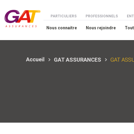
Aller au contenu principal
Menu espaces
PARTICULIERS
PROFESSIONNELS
ENT
Nous connaitre
Nous rejoindre
Tout
Accueil
GAT ASSURANCES
GAT ASSUR