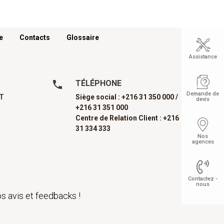
e
Contacts
Glossaire
Assistance
TÉLÉPHONE
Demande de
AT
Siège social : +216 31 350 000 /
devis
+216 31 351 000
Centre de Relation Client : +216
31 334 333
Nos
agences
Contactez -
nous
s avis et feedbacks !