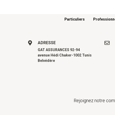
Menu footer
Particuliers
Professionn
ADRESSE
GAT ASSURANCES 92-94
avenue Hédi Chaker-1002 Tunis
Belvédère
Rejoignez notre comm