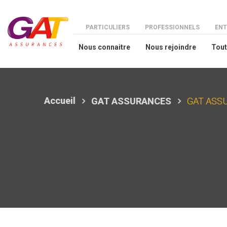
Aller au contenu principal
Menu espaces
PARTICULIERS
PROFESSIONNELS
ENT
Nous connaitre
Nous rejoindre
Tout
Accueil
GAT ASSURANCES
GAT ASSUR