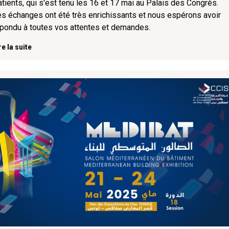
tients, qui s'est tenu les 16 et 17 mai au Palais des Congrès.
s échanges ont été très enrichissants et nous espérons avoir
pondu à toutes vos attentes et demandes.
re la suite