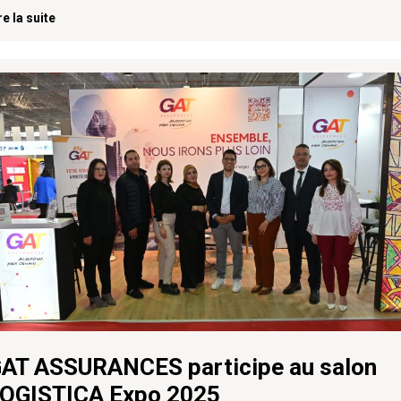
re la suite
AT ASSURANCES participe au salon
OGISTICA Expo 2025