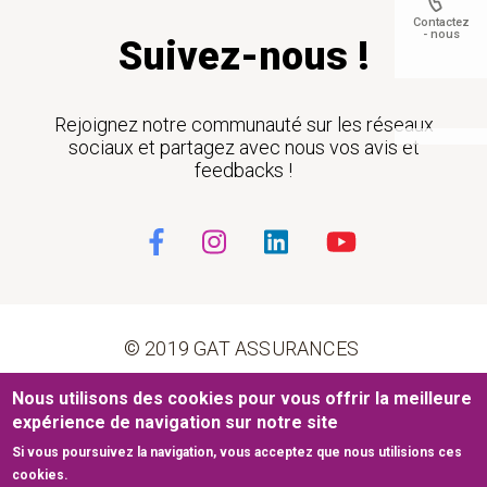
Contactez
- nous
Suivez-nous !
Rejoignez notre communauté sur les réseaux
Float
sociaux et partagez avec nous vos avis et
feedbacks !
© 2019 GAT ASSURANCES
Pied de page
Nous utilisons des cookies pour vous offrir la meilleure
Conditions générales d’utilisation
Cookies
expérience de navigation sur notre site
Si vous poursuivez la navigation, vous acceptez que nous utilisions ces
Mentions légales
Plan du site
cookies.