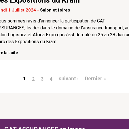
ndi 1 Juillet 2024
-
Salon et foires
us sommes ravis d'annoncer la participation de GAT
SURANCES, leader dans le domaine de l'assurance transport, a
lon Logistica et Africa Expo qui s'est déroulé du 25 au 28 Juin a
rc des Expositions du Kram .
re la suite
agination
Page suivante
Dernière 
suivant ›
Dernier »
1
2
3
4