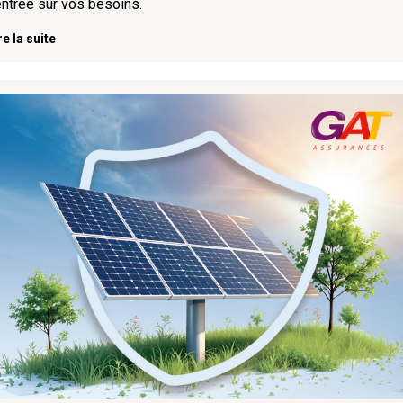
ntrée sur vos besoins.
re la suite