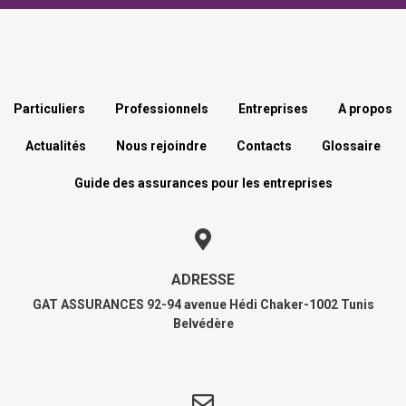
Menu footer
Particuliers
Professionnels
Entreprises
A propos
Actualités
Nous rejoindre
Contacts
Glossaire
Guide des assurances pour les entreprises
ADRESSE
GAT ASSURANCES 92-94 avenue Hédi Chaker-1002 Tunis
Belvédère