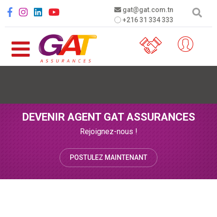
Aller au contenu principal
Social menu
gat@gat.com.tn
+216 31 334 333
DEVENIR AGENT GAT ASSURANCES
Rejoignez-nous !
POSTULEZ MAINTENANT