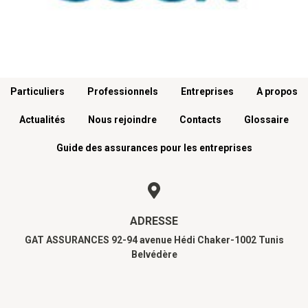
Menu footer
Particuliers
Professionnels
Entreprises
A propos
Actualités
Nous rejoindre
Contacts
Glossaire
Guide des assurances pour les entreprises
ADRESSE
GAT ASSURANCES 92-94 avenue Hédi Chaker-1002 Tunis
Belvédère