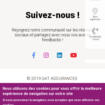
Suivez-nous !
Nos
agences
Rejoignez notre communauté sur les réseaux
sociaux et partagez avec nous vos avis et
Contactez
feedbacks !
- nous
Float
© 2019 GAT ASSURANCES
Nous utilisons des cookies pour vous offrir la meilleure
Pied de page
Conditions générales d’utilisation
Cookies
expérience de navigation sur notre site
Si vous poursuivez la navigation, vous acceptez que nous utilisions ces
Mentions légales
Plan du site