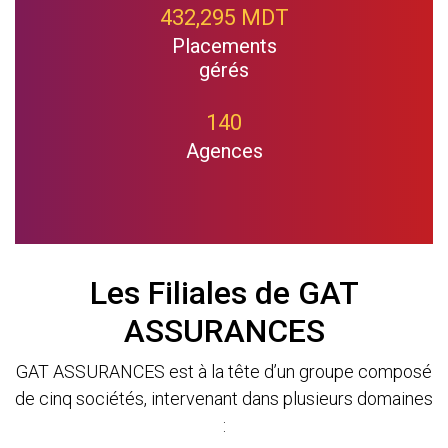
432,295 MDT
Placements
gérés
140
Agences
Les Filiales de GAT
ASSURANCES
GAT ASSURANCES est à la tête d’un groupe composé
de cinq sociétés, intervenant dans plusieurs domaines
: