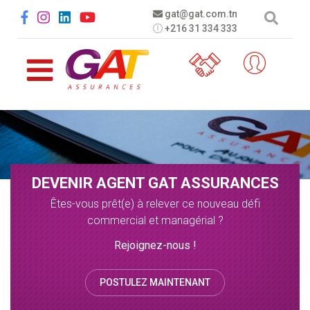
Aller au contenu principal
Social menu
gat@gat.com.tn
+216 31 334 333
DEVENIR AGENT GAT ASSURANCES
Êtes-vous prêt(e) à relever ce nouveau défi
commercial et managérial ?
Rejoignez-nous !
POSTULEZ MAINTENANT