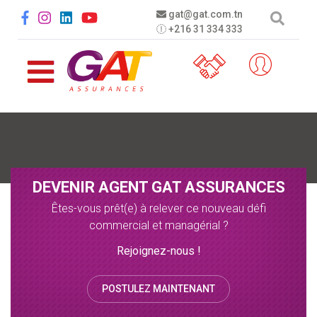
Aller au contenu principal
Social menu
gat@gat.com.tn
+216 31 334 333
DEVENIR AGENT GAT ASSURANCES
Êtes-vous prêt(e) à relever ce nouveau défi
commercial et managérial ?
Rejoignez-nous !
POSTULEZ MAINTENANT