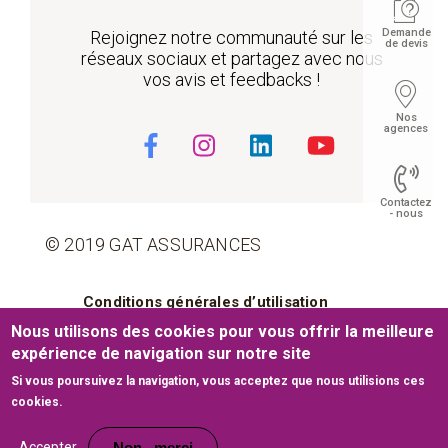
Demande
Rejoignez notre communauté sur les
de devis
réseaux sociaux et partagez avec nous
vos avis et feedbacks !
Nos
agences
Contactez
- nous
© 2019 GAT ASSURANCES
Pied de page
Conditions générales d’utilisation
Float
Nous utilisons des cookies pour vous offrir la meilleure
Cookies
Mentions légales
expérience de navigation sur notre site
Si vous poursuivez la navigation, vous acceptez que nous utilisions ces
Plan du site
cookies.
Site web développé par
www.medianet.com.tn
Accepter
Non , merci