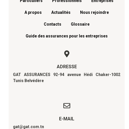
Menu footer
Particuliers
Professionnels
Entreprises
A propos
Actualités
Nous rejoindre
Contacts
Glossaire
Guide des assurances pour les entreprises
ADRESSE
GAT ASSURANCES 92-94 avenue Hédi Chaker-1002
Tunis Belvédère
E-MAIL
gat@gat.com.tn