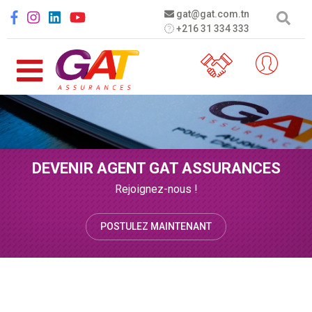
Aller au contenu principal
Social menu
gat@gat.com.tn
+216 31 334 333
DEVENIR AGENT GAT ASSURANCES
Rejoignez-nous !
POSTULEZ MAINTENANT