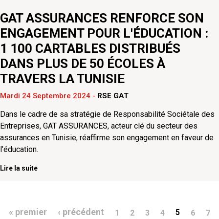
GAT ASSURANCES RENFORCE SON
ENGAGEMENT POUR L'ÉDUCATION :
1 100 CARTABLES DISTRIBUÉS
DANS PLUS DE 50 ÉCOLES À
TRAVERS LA TUNISIE
Mardi 24 Septembre 2024
-
RSE GAT
Dans le cadre de sa stratégie de Responsabilité Sociétale des
Entreprises, GAT ASSURANCES, acteur clé du secteur des
assurances en Tunisie, réaffirme son engagement en faveur de
l’éducation.
Lire la suite
Pagination
Première page
Page précédente
« premier
‹ précédent
5
1
2
3
4
6
7