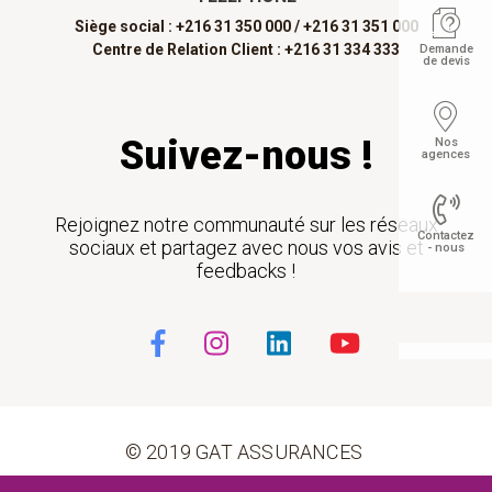
Siège social : +216 31 350 000 /
+216 31 351 000
Centre de Relation Client : +216 31 334 333
Demande
de devis
Suivez-nous !
Nos
agences
Rejoignez notre communauté sur les réseaux
Contactez
sociaux et partagez avec nous vos avis et
- nous
feedbacks !
Float
© 2019 GAT ASSURANCES