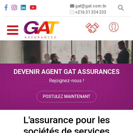
Aller au contenu principal
Social menu
gat@gat.com.tn
+216 31 334 333
DEVENIR AGENT GAT ASSURANCES
Rejoignez-nous !
POSTULEZ MAINTENANT
L'assurance pour les
sociétés de services