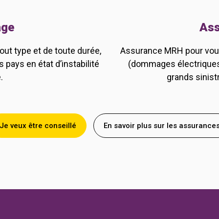
age
Ass
ut type et de toute durée,
Assurance MRH pour vous 
 pays en état d’instabilité
(dommages électriques, 
.
grands sinistr
Je veux être conseillé
En savoir plus sur les assurance