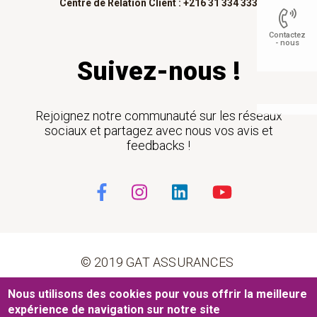
Centre de Relation Client : +216 31 334 333
Contactez
- nous
Suivez-nous !
Float
Rejoignez notre communauté sur les réseaux
sociaux et partagez avec nous vos avis et
feedbacks !
© 2019 GAT ASSURANCES
Pied de page
Nous utilisons des cookies pour vous offrir la meilleure
Conditions générales d’utilisation
Cookies
expérience de navigation sur notre site