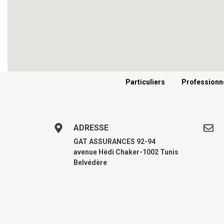
Menu footer
Particuliers
Professionn
ADRESSE
GAT ASSURANCES 92-94
avenue Hédi Chaker-1002 Tunis
Belvédère