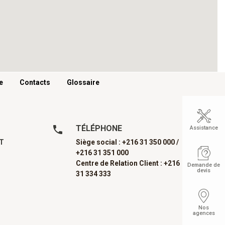
e
Contacts
Glossaire
TÉLÉPHONE
Assistance
AT
Siège social : +216 31 350 000 /
+216 31 351 000
Centre de Relation Client : +216
Demande de
devis
31 334 333
Nos
agences