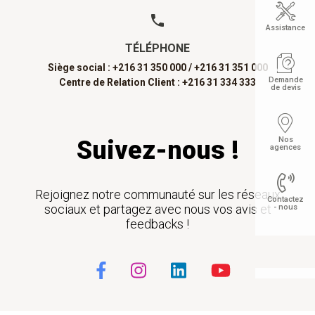
Assistance
TÉLÉPHONE
Siège social : +216 31 350 000 /
+216 31 351 000
Demande
Centre de Relation Client : +216 31 334 333
de devis
Nos
Suivez-nous !
agences
Rejoignez notre communauté sur les réseaux
Contactez
sociaux et partagez avec nous vos avis et
- nous
feedbacks !
Float