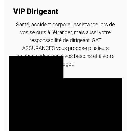
VIP Dirigeant
A
m
Santé, accident corporel, assistance lors de
vos séjours à l'étranger, mais aussi votre
re
T
responsabilité de dirigeant. GAT
ASSURANCES vous propose plusieurs
solutions adaptées à vos besoins et à votre
budget.