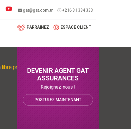
 menu
gat@gat.com.tn
+216 31 334 333
PARRAINEZ
ESPACE CLIENT
libre pratique de Gabès
DEVENIR AGENT GAT
ASSURANCES
Rejoignez-nous !
POSTULEZ MAINTENANT