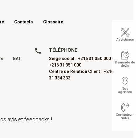
re
Contacts
Glossaire
Assistance
TÉLÉPHONE
dre GAT
Siège social : +216 31 350 000 /
Demande de
+216 31 351 000
devis
Centre de Relation Client : +216
31 334 333
Nos
agences
Contactez -
os avis et feedbacks !
nous