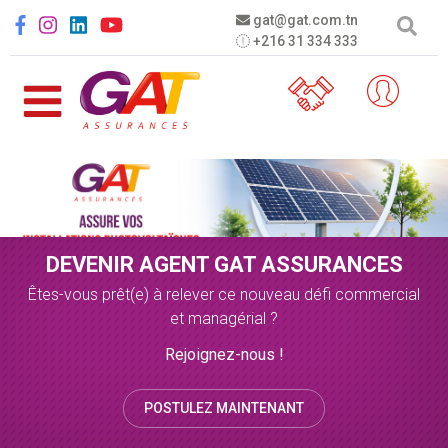
Aller au contenu principal
Social menu
gat@gat.com.tn
+216 31 334 333
DEVENIR AGENT GAT ASSURANCES
Êtes-vous prêt(e) à relever ce nouveau défi commercial
et managérial ?
Rejoignez-nous !
POSTULEZ MAINTENANT