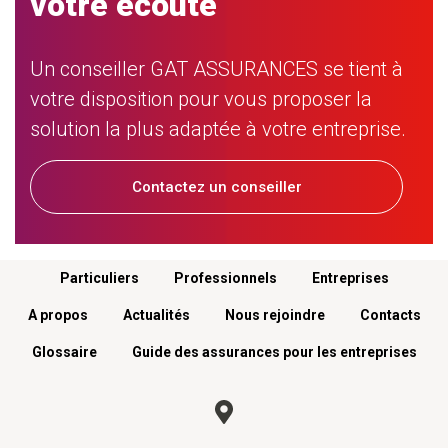
votre écoute
Un conseiller GAT ASSURANCES se tient à
votre disposition pour vous proposer la
solution la plus adaptée à votre entreprise.
Contactez un conseiller
Menu footer
Particuliers
Professionnels
Entreprises
A propos
Actualités
Nous rejoindre
Contacts
Glossaire
Guide des assurances pour les entreprises