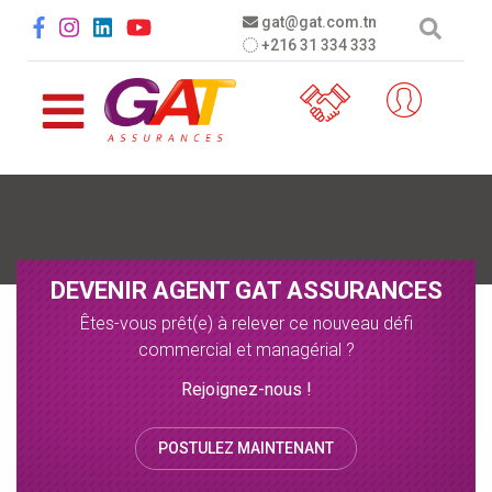
Aller au contenu principal
Social menu
gat@gat.com.tn
+216 31 334 333
DEVENIR AGENT GAT ASSURANCES
Êtes-vous prêt(e) à relever ce nouveau défi
commercial et managérial ?
Rejoignez-nous !
POSTULEZ MAINTENANT