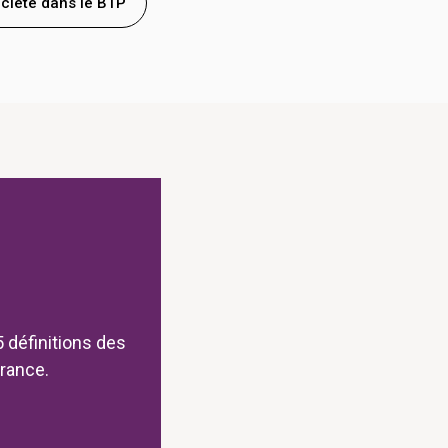
ciété dans le BTP
 définitions des
urance.