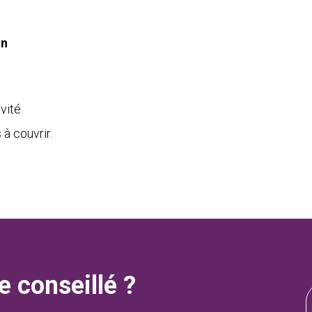
on
ivité
à couvrir.
e conseillé ?