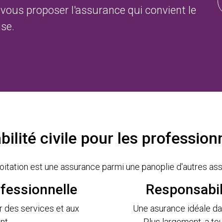
vous proposer l'assurance qui convient le
ise.
ilité civile pour les professionn
itation est une assurance parmi une panoplie d'autres assu
ofessionnelle
Responsabili
r des services et aux
Une asurance idéale dan
nt.
Plus largement, a to