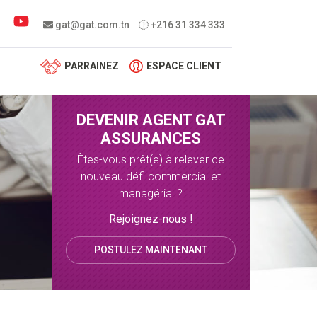
 menu
gat@gat.com.tn
+216 31 334 333
PARRAINEZ
ESPACE CLIENT
DEVENIR AGENT GAT
ASSURANCES
Êtes-vous prêt(e) à relever ce
nouveau défi commercial et
managérial ?
Rejoignez-nous !
POSTULEZ MAINTENANT