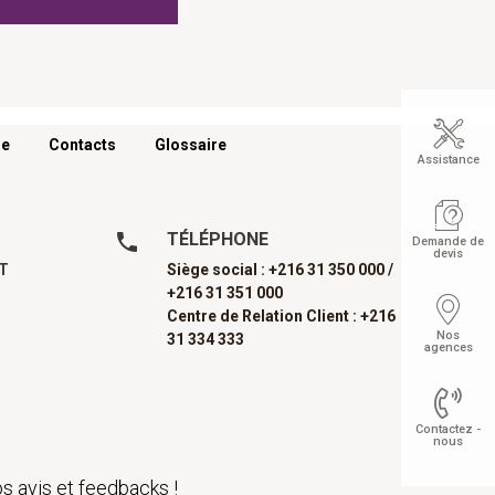
re
Contacts
Glossaire
Assistance
TÉLÉPHONE
Demande de
devis
AT
Siège social : +216 31 350 000 /
+216 31 351 000
Centre de Relation Client : +216
Nos
31 334 333
agences
Contactez -
nous
s avis et feedbacks !