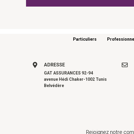
Menu footer
Particuliers
Professionne
ADRESSE
GAT ASSURANCES 92-94
avenue Hédi Chaker-1002 Tunis
Belvédère
Rejoignez notre comm