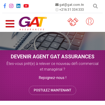
Aller au contenu principal
Social menu
gat@gat.com.tn
+216 31 334 333
DEVENIR AGENT GAT ASSURANCES
Êtes-vous prêt(e) à relever ce nouveau défi commercial
et managérial ?
Rejoignez-nous !
POSTULEZ MAINTENANT