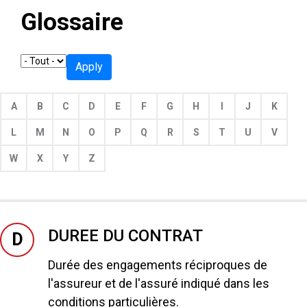
Glossaire
Apply
A
B
C
D
E
F
G
H
I
J
K
L
M
N
O
P
Q
R
S
T
U
V
W
X
Y
Z
DUREE DU CONTRAT
D
Durée des engagements réciproques de
l'assureur et de l'assuré indiqué dans les
conditions particulières.