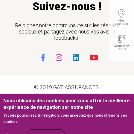
Suivez-nous !
Nos
agences
Rejoignez notre communauté sur les réseaux
sociaux et partagez avec nous vos avis et
feedbacks !
Contactez
- nous
Float
© 2019 GAT ASSURANCES
Pied de page
Nous utilisons des cookies pour vous offrir la meilleure
Conditions générales d’utilisation
Cookies
expérience de navigation sur notre site
Si vous poursuivez la navigation, vous acceptez que nous utilisions ces
Mentions légales
Plan du site
cookies.
Site web développé par
www.medianet.com.tn