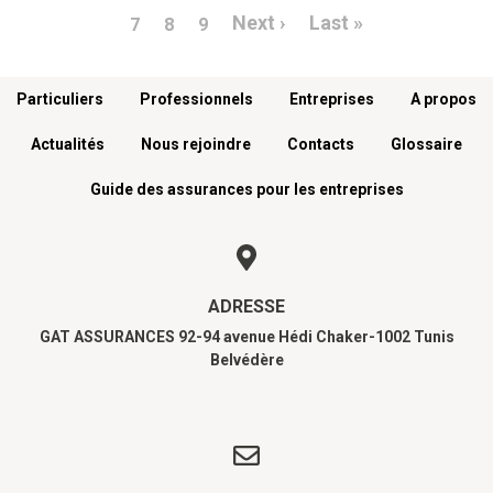
Page suivante
Dernière page
Next ›
Last »
7
8
9
Menu footer
Particuliers
Professionnels
Entreprises
A propos
Actualités
Nous rejoindre
Contacts
Glossaire
Guide des assurances pour les entreprises
ADRESSE
GAT ASSURANCES 92-94 avenue Hédi Chaker-1002 Tunis
Belvédère