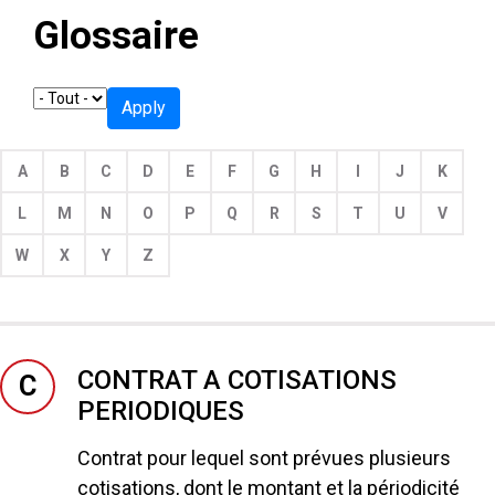
Glossaire
Apply
A
B
C
D
E
F
G
H
I
J
K
L
M
N
O
P
Q
R
S
T
U
V
W
X
Y
Z
CONTRAT A COTISATIONS
C
PERIODIQUES
Contrat pour lequel sont prévues plusieurs
cotisations, dont le montant et la périodicité