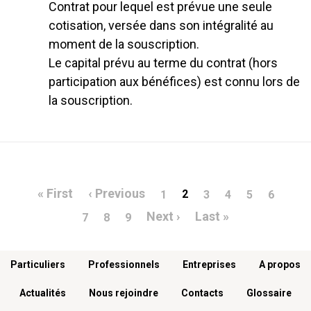
Contrat pour lequel est prévue une seule
cotisation, versée dans son intégralité au
moment de la souscription.
Le capital prévu au terme du contrat (hors
participation aux bénéfices) est connu lors de
la souscription.
Pagination
Première page
Page précédente
« First
‹ Previous
2
1
3
4
5
6
Page suivante
Dernière page
Next ›
Last »
7
8
9
Menu footer
Particuliers
Professionnels
Entreprises
A propos
Actualités
Nous rejoindre
Contacts
Glossaire