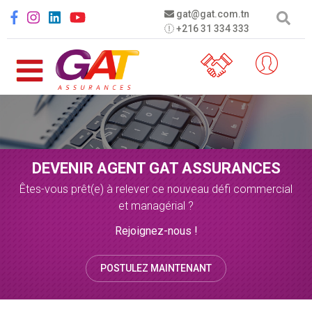
Aller au contenu principal
Social menu
gat@gat.com.tn
+216 31 334 333
DEVENIR AGENT GAT ASSURANCES
Êtes-vous prêt(e) à relever ce nouveau défi commercial
et managérial ?
Rejoignez-nous !
POSTULEZ MAINTENANT