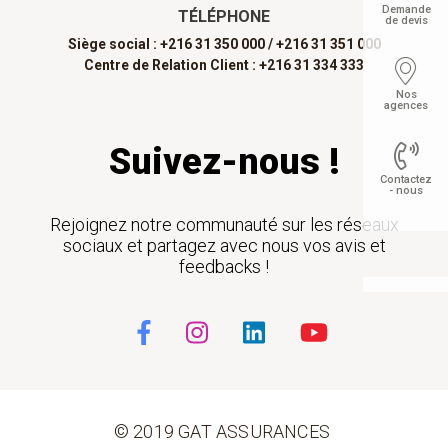
Demande
TÉLÉPHONE
de devis
Siège social : +216 31 350 000 /
+216 31 351 000
Centre de Relation Client : +216 31 334 333
Nos
agences
Suivez-nous !
Contactez
- nous
Rejoignez notre communauté sur les réseaux
sociaux et partagez avec nous vos avis et
feedbacks !
Float
© 2019 GAT ASSURANCES