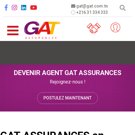
Aller au contenu principal
Social menu
gat@gat.com.tn
+216 31 334 333
DEVENIR AGENT GAT ASSURANCES
Rejoignez-nous !
POSTULEZ MAINTENANT