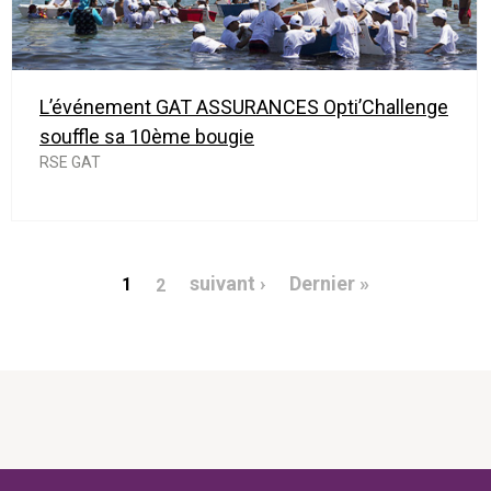
L’événement GAT ASSURANCES Opti’Challenge
souffle sa 10ème bougie
RSE GAT
Pagination
Page suivante
Dernière pag
suivant ›
Dernier »
1
2