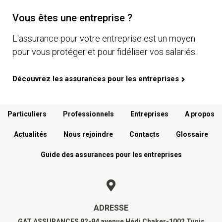
Vous êtes une entreprise ?
L'assurance pour votre entreprise est un moyen
pour vous protéger et pour fidéliser vos salariés.
Découvrez les assurances pour les entreprises
Menu footer
Particuliers
Professionnels
Entreprises
A propos
Actualités
Nous rejoindre
Contacts
Glossaire
Guide des assurances pour les entreprises
ADRESSE
GAT ASSURANCES 92-94 avenue Hédi Chaker-1002 Tunis