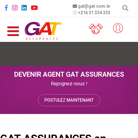
Aller au contenu principal
Social menu
gat@gat.com.tn
+216 31 334 333
DEVENIR AGENT GAT ASSURANCES
Rejoignez-nous !
POSTULEZ MAINTENANT