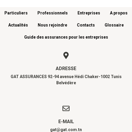
Menu footer
Particuliers
Professionnels
Entreprises
A propos
Actualités
Nous rejoindre
Contacts
Glossaire
Guide des assurances pour les entreprises
ADRESSE
GAT ASSURANCES 92-94 avenue Hédi Chaker-1002 Tunis
Belvédère
E-MAIL
gat@gat.com.tn