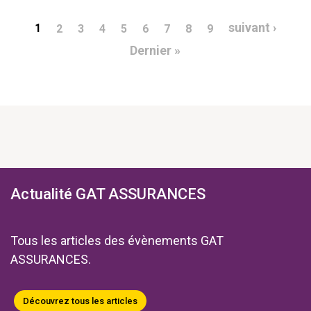
Pagination
Page 
suivant ›
1
2
3
4
5
6
7
8
9
Dernière page
Dernier »
Actualité GAT ASSURANCES
Tous les articles des évènements GAT
ASSURANCES.
Découvrez tous les articles