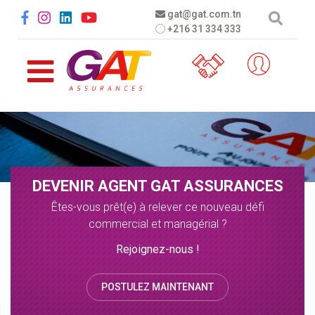
Aller au contenu principal
Social menu
gat@gat.com.tn
+216 31 334 333
DEVENIR AGENT GAT ASSURANCES
Êtes-vous prêt(e) à relever ce nouveau défi
commercial et managérial ?
Rejoignez-nous !
POSTULEZ MAINTENANT