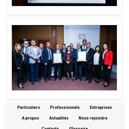
Menu footer
Particuliers
Professionnels
Entreprises
A propos
Actualités
Nous rejoindre
Contacts
Glossaire