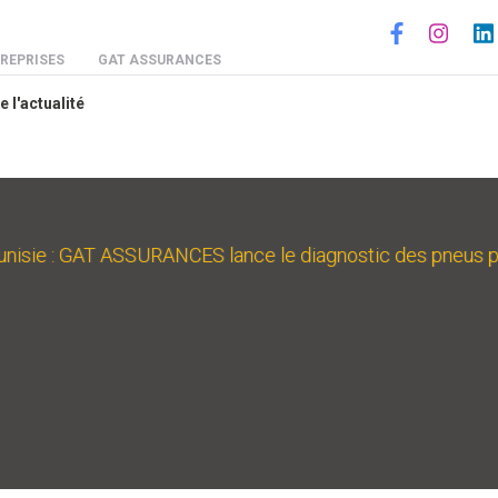
Social
REPRISES
GAT ASSURANCES
e l'actualité
isie : GAT ASSURANCES lance le diagnostic des pneus par 