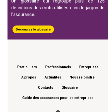
Un glossaire qui regroupe plus de 125
définitions des mots utilisés dans le jargon de
l'assurance.
Découvrez le glossaire
Menu footer
Particuliers
Professionnels
Entreprises
A propos
Actualités
Nous rejoindre
Contacts
Glossaire
Guide des assurances pour les entreprises