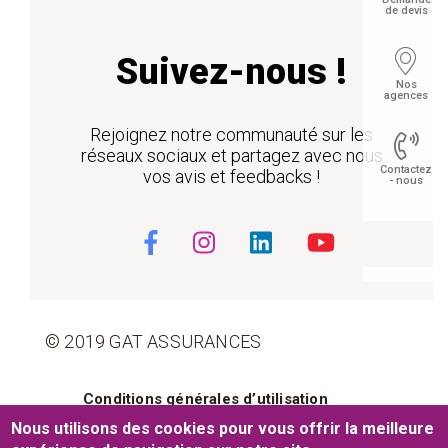
de devis
Suivez-nous !
Nos
agences
Rejoignez notre communauté sur les
réseaux sociaux et partagez avec nous
Contactez
vos avis et feedbacks !
- nous
Float
© 2019 GAT ASSURANCES
Pied de page
Conditions générales d’utilisation
Nous utilisons des cookies pour vous offrir la meilleure
Cookies
Mentions légales