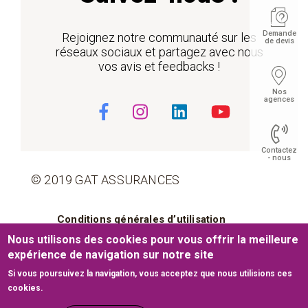
Demande
Rejoignez notre communauté sur les
de devis
réseaux sociaux et partagez avec nous
vos avis et feedbacks !
Nos
agences
Contactez
- nous
© 2019 GAT ASSURANCES
Pied de page
Conditions générales d’utilisation
Float
Nous utilisons des cookies pour vous offrir la meilleure
Cookies
Mentions légales
expérience de navigation sur notre site
Si vous poursuivez la navigation, vous acceptez que nous utilisions ces
Plan du site
cookies.
Site web développé par
www.medianet.com.tn