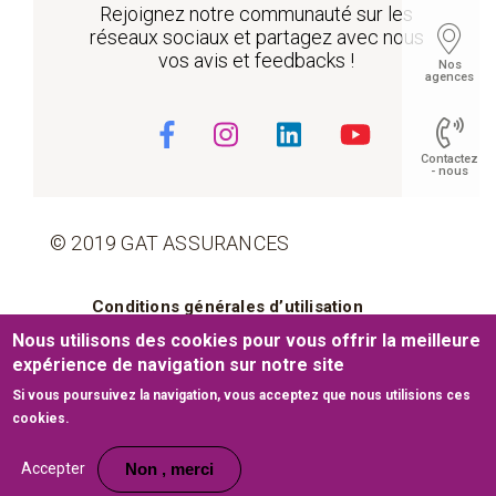
Rejoignez notre communauté sur les
réseaux sociaux et partagez avec nous
vos avis et feedbacks !
Nos
agences
Contactez
- nous
© 2019 GAT ASSURANCES
Float
Pied de page
Conditions générales d’utilisation
Nous utilisons des cookies pour vous offrir la meilleure
Cookies
Mentions légales
expérience de navigation sur notre site
Si vous poursuivez la navigation, vous acceptez que nous utilisions ces
Plan du site
cookies.
Site web développé par
www.medianet.com.tn
Accepter
Non , merci