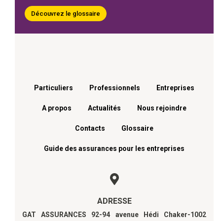
Découvrez le glossaire
Menu footer
Particuliers
Professionnels
Entreprises
A propos
Actualités
Nous rejoindre
Contacts
Glossaire
Guide des assurances pour les entreprises
ADRESSE
GAT ASSURANCES 92-94 avenue Hédi Chaker-1002