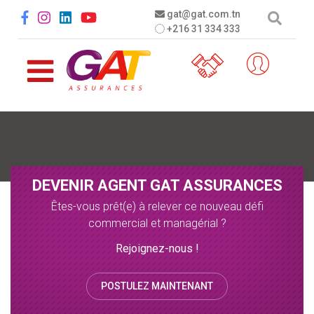
Aller au contenu principal
Social menu
gat@gat.com.tn
+216 31 334 333
DEVENIR AGENT GAT ASSURANCES
Êtes-vous prêt(e) à relever ce nouveau défi
commercial et managérial ?
Rejoignez-nous !
POSTULEZ MAINTENANT